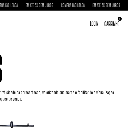
FACILITADA
EM ATÉ 3X SEM JUROS
COMPRA FACILITADA
EM ATÉ 3X SEM JUROS
COM
0
LOGIN
CARRINHO
S
raticidade na apresentação, valorizando sua marca e facilitando a visualização
espaço de venda.