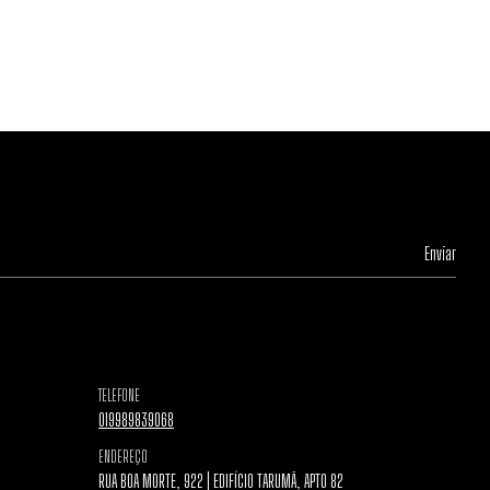
TELEFONE
019989839068
ENDEREÇO
RUA BOA MORTE, 922 | EDIFÍCIO TARUMÃ, APTO 82