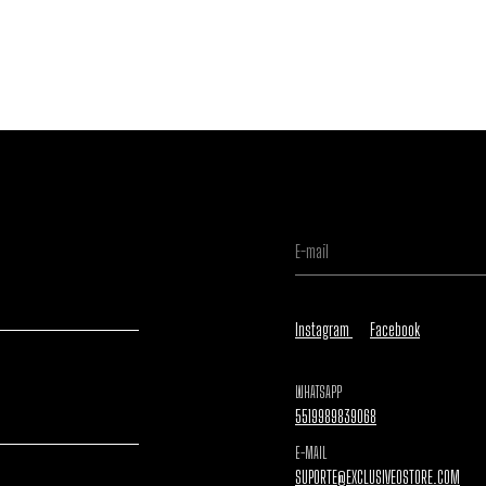
Instagram
Facebook
WHATSAPP
5519989839068
E-MAIL
SUPORTE@EXCLUSIVEOSTORE.COM