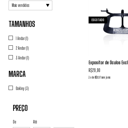
ESGOTADO
TAMANHOS
1 Andar (1)
2 Andar (1)
3 Andar (1)
Expositor de Óculos Excl
R$29,90
MARCA
3
x
de
R$9,97
sem juros
Oakley (3)
PREÇO
De
Até