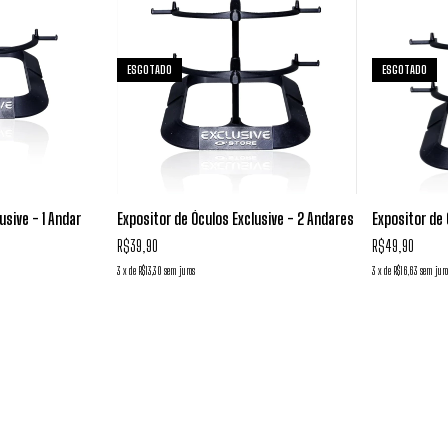
ESGOTADO
ESGOTADO
usive - 1 Andar
Expositor de Óculos Exclusive - 2 Andares
Expositor de 
R$39,90
R$49,90
3
x
de
R$13,30
sem juros
3
x
de
R$16,63
sem juro