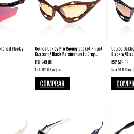
lished Black /
Óculos Oakley Pro Racing Jacket - Rust
Óculos Oakley
Custom / Black Persimmon to Grey
Black w/Blac
Transition
R$2.749,89
R$2.529,89
5
x
de
R$549,98
sem juros
5
x
de
R$505,98
sem j