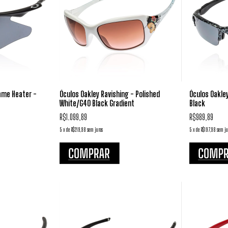
ame Heater -
Óculos Oakley Ravishing - Polished
Óculos Oakley
White/G40 Black Gradient
Black
R$1.099,89
R$989,89
5
x
de
R$219,98
sem juros
5
x
de
R$197,98
sem ju