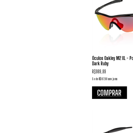
Óculos Oakley M2 XL - Po
Dark Ruby
R$989,89
5
x
de
R$197,98
sem juros