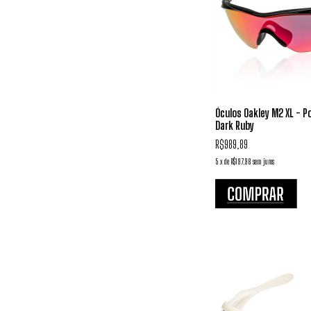
Óculos Oakley M2 XL - Po
Dark Ruby
R$989,89
5
x
de
R$197,98
sem juros