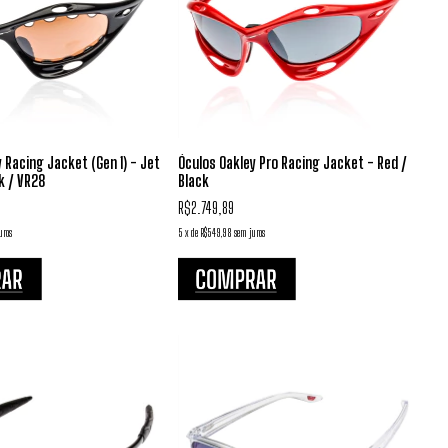
 Racing Jacket (Gen 1) - Jet
Óculos Oakley Pro Racing Jacket - Red /
k / VR28
Black
R$2.749,89
uros
5
x
de
R$549,98
sem juros