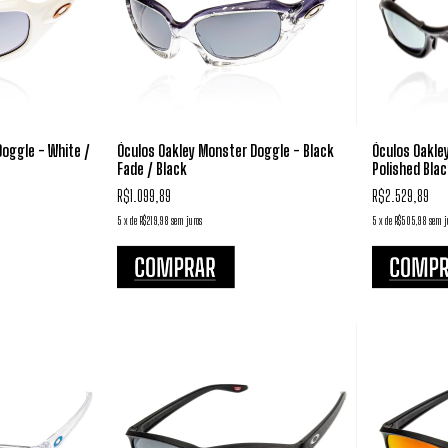
oggle - White /
Óculos Oakley Monster Doggle - Black
Óculos Oakley
Fade / Black
Polished Blac
R$1.099,89
R$2.529,89
5
x
de
R$219,98
sem juros
5
x
de
R$505,98
sem j