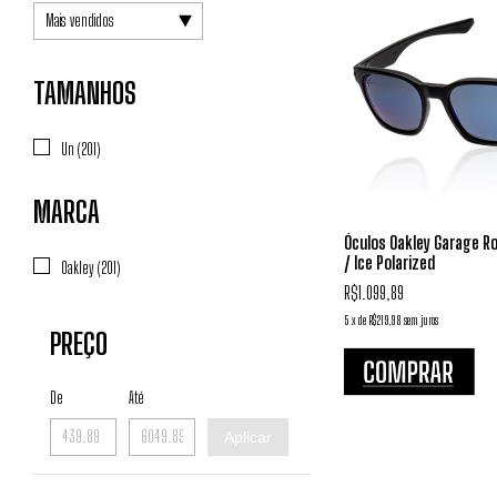
TAMANHOS
Un (201)
MARCA
Óculos Oakley Garage R
/ Ice Polarized
Oakley (201)
R$1.099,89
5
x
de
R$219,98
sem juros
PREÇO
De
Até
Aplicar