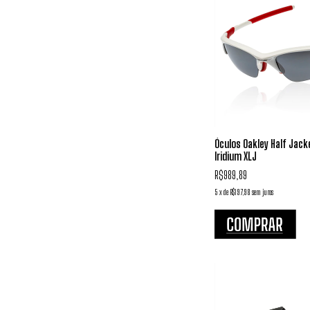
Óculos Oakley Half Jacke
Iridium XLJ
R$989,89
5
x
de
R$197,98
sem juros