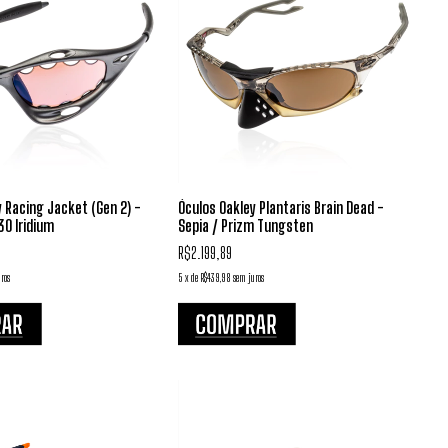
 Racing Jacket (Gen 2) -
Óculos Oakley Plantaris Brain Dead -
30 Iridium
Sepia / Prizm Tungsten
R$2.199,89
ros
5
x
de
R$439,98
sem juros