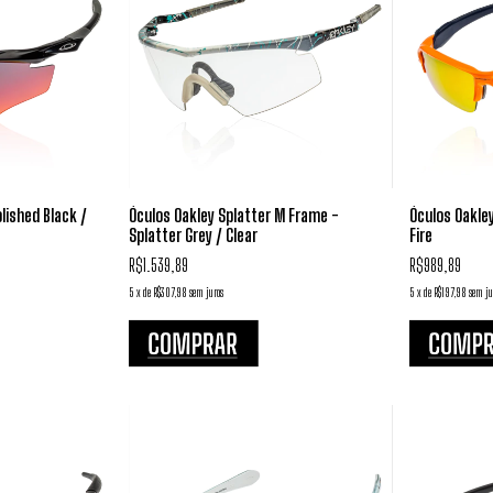
lished Black /
Óculos Oakley Splatter M Frame -
Óculos Oakley
Splatter Grey / Clear
Fire
R$1.539,89
R$989,89
5
x
de
R$307,98
sem juros
5
x
de
R$197,98
sem ju