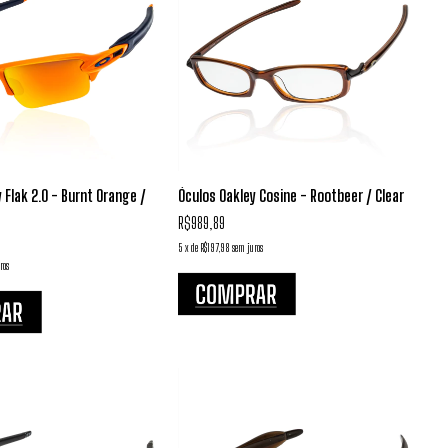
 Flak 2.0 - Burnt Orange /
Óculos Oakley Cosine - Rootbeer / Clear
R$989,89
5
x
de
R$197,98
sem juros
ros