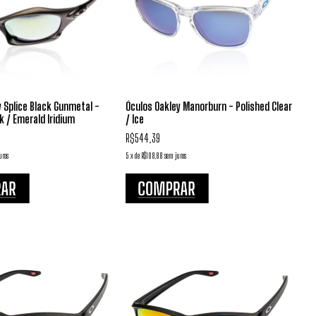
 Splice Black Gunmetal -
Óculos Oakley Manorburn - Polished Clear
k / Emerald Iridium
/ Ice
R$544,39
uros
5
x
de
R$108,88
sem juros