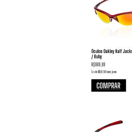
Óculos Oakley Half Jack
/ Ruby
R$989,89
5
x
de
R$197,98
sem juros