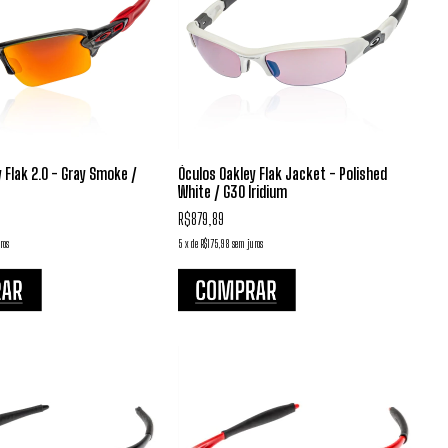
 Flak 2.0 - Gray Smoke /
Óculos Oakley Flak Jacket - Polished
White / G30 Iridium
R$879,89
ros
5
x
de
R$175,98
sem juros