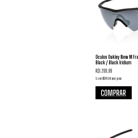
Óculos Oakley New M Fr
Black / Black Iridium
R$1.209,89
5
x
de
R$241,98
sem juros