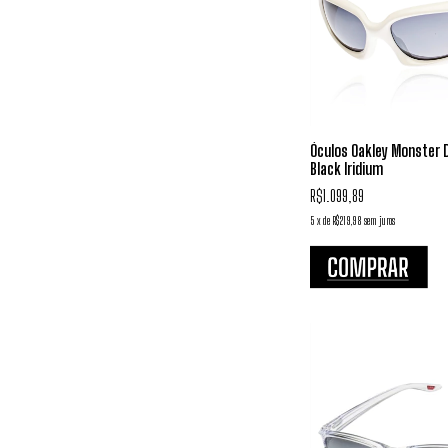
Óculos Oakley Monster D
Black Iridium
R$1.099,89
5
x
de
R$219,98
sem juros