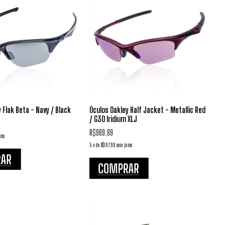
 Flak Beta - Navy / Black
Óculos Oakley Half Jacket - Metallic Red
/ G30 Iridium XLJ
R$989,89
ros
5
x
de
R$197,98
sem juros