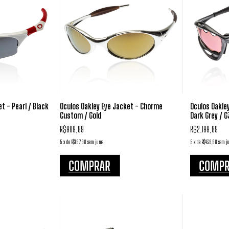
t - Pearl / Black
Óculos Oakley Eye Jacket - Chorme
Óculos Oakley
Custom / Gold
Dark Grey / G
R$989,89
R$2.199,89
5
x
de
R$197,98
sem juros
5
x
de
R$439,98
sem ju