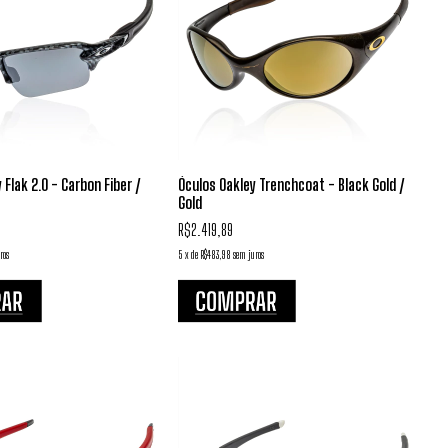
 Flak 2.0 - Carbon Fiber /
Óculos Oakley Trenchcoat - Black Gold /
Gold
R$2.419,89
ros
5
x
de
R$483,98
sem juros