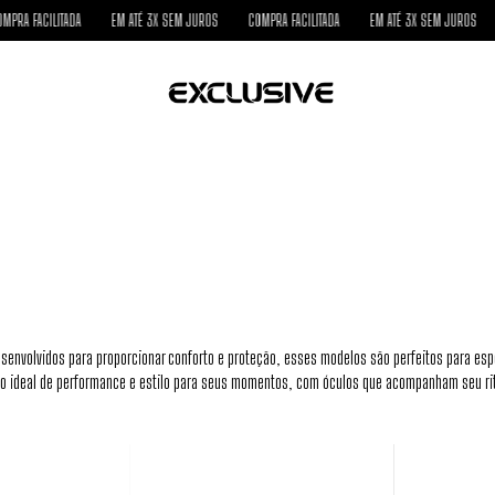
ITADA
EM ATÉ 3X SEM JUROS
COMPRA FACILITADA
EM ATÉ 3X SEM JUROS
COMPRA F
senvolvidos para proporcionar conforto e proteção, esses modelos são perfeitos para esport
ação ideal de performance e estilo para seus momentos, com óculos que acompanham seu ri