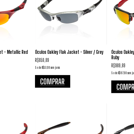
et - Metallic Red
Óculos Oakley Flak Jacket - Silver / Grey
Óculos Oakley
Ruby
R$659,89
R$989,89
5
x
de
R$131,98
sem juros
5
x
de
R$197,98
sem ju