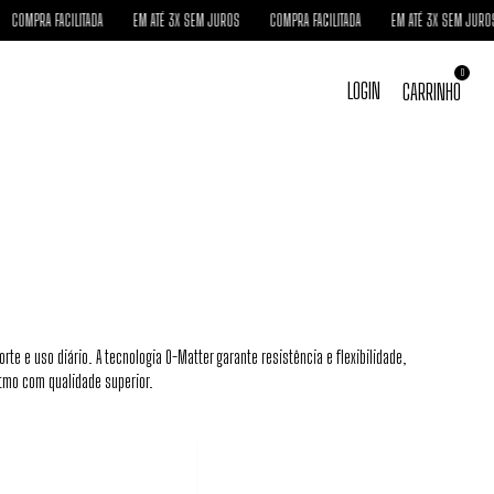
ACILITADA
EM ATÉ 3X SEM JUROS
COMPRA FACILITADA
EM ATÉ 3X SEM JUROS
COMPR
0
LOGIN
CARRINHO
e e uso diário. A tecnologia O-Matter garante resistência e flexibilidade,
tmo com qualidade superior.