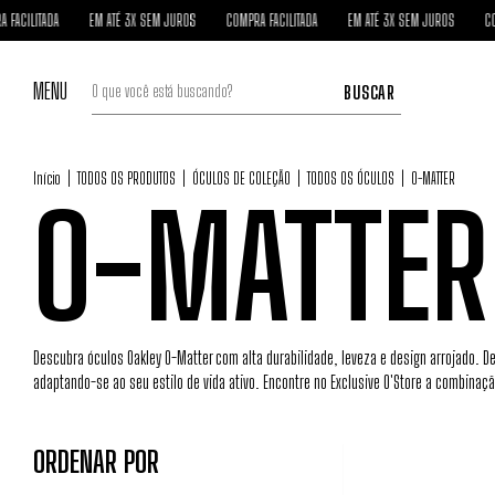
A
EM ATÉ 3X SEM JUROS
COMPRA FACILITADA
EM ATÉ 3X SEM JUROS
COMPRA FACIL
MENU
BUSCAR
Início
|
TODOS OS PRODUTOS
|
ÓCULOS DE COLEÇÃO
|
TODOS OS ÓCULOS
|
O-MATTER
O-MATTER
Descubra óculos Oakley O-Matter com alta durabilidade, leveza e design arrojado. De
adaptando-se ao seu estilo de vida ativo. Encontre no Exclusive O'Store a combin
ORDENAR POR