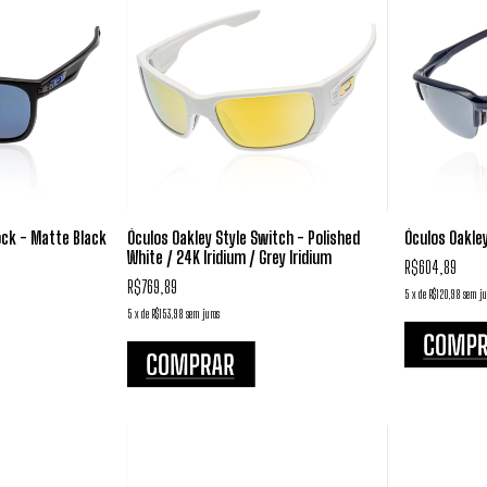
ock - Matte Black
Óculos Oakley Style Switch - Polished
Óculos Oakley
White / 24K Iridium / Grey Iridium
R$604,89
R$769,89
5
x
de
R$120,98
sem ju
5
x
de
R$153,98
sem juros