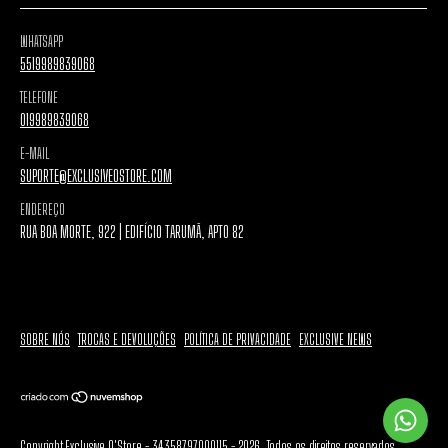
WHATSAPP
5519989839068
TELEFONE
019989839068
E-MAIL
SUPORTE@EXCLUSIVEOSTORE.COM
ENDEREÇO
RUA BOA MORTE, 922 | EDIFÍCIO TARUMÃ, APTO 82
SOBRE NÓS
TROCAS E DEVOLUÇÕES
POLÍTICA DE PRIVACIDADE
EXCLUSIVE NEWS
Copyright Exclusive O'Store - 34358797000115 - 2026. Todos os direitos reservados.