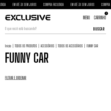
ITADA
EM ATÉ 3X SEM JUROS
COMPRA FACILITADA
EM ATÉ 3X SEM JUROS
COMPRA F
0
MENU
CARRINHO
BUSCAR
Início
|
TODOS OS PRODUTOS
|
ACESSÓRIOS
|
TODOS OS ACESSÓRIOS
|
FUNNY CAR
FUNNY CAR
FILTRAR E ORDENAR