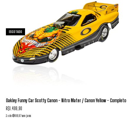
ESGOTADO
Oakley Funny Car Scotty Canon - Nitro Mater / Canon Yellow - Completo
R$1.499,90
3
x
de
R$499,97
sem juros