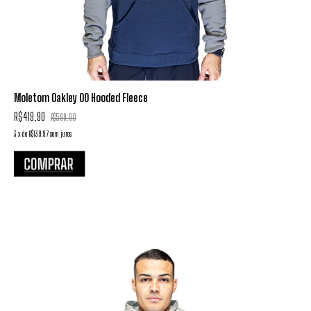
Moletom Oakley 00 Hooded Fleece
R$419,90
R$599,90
3
x
de
R$139,97
sem juros