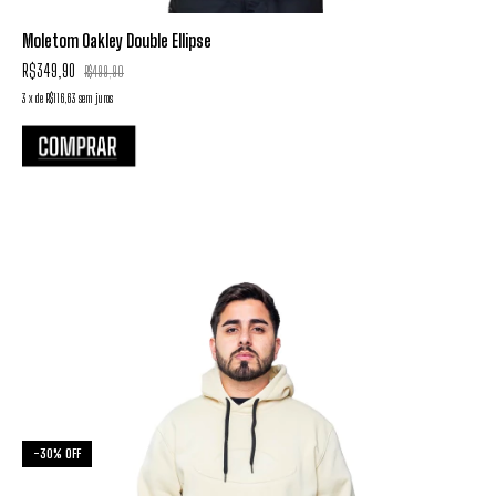
Moletom Oakley Double Ellipse
R$349,90
R$499,90
3
x
de
R$116,63
sem juros
-
30
%
OFF