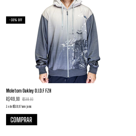
-
30
%
OFF
Moletom Oakley O.I.D.F FZH
R$419,90
R$599,90
3
x
de
R$139,97
sem juros