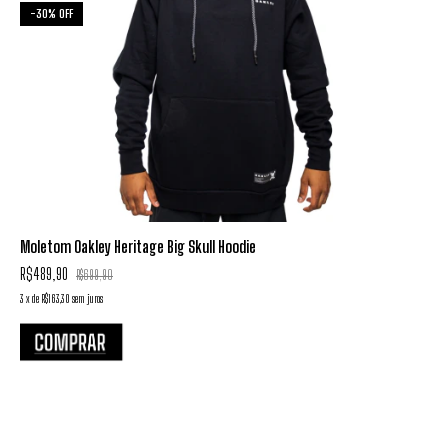
-
30
%
OFF
Moletom Oakley Heritage Big Skull Hoodie
R$489,90
R$699,90
3
x
de
R$163,30
sem juros