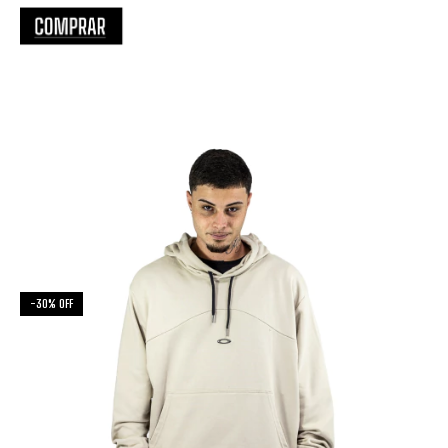
-
30
%
OFF