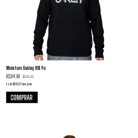
Moletom Oakley B1B Po
R$314,90
R$449,90
3
x
de
R$104,97
sem juros