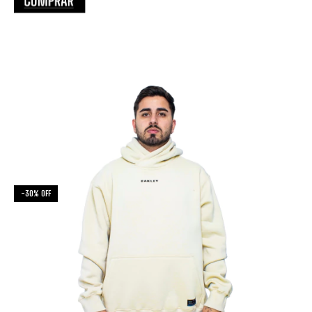
-
30
%
OFF