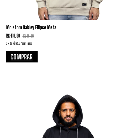
Moletom Oakley Ellipse Metal
R$419,90
R$599,90
3
x
de
R$139,97
sem juros