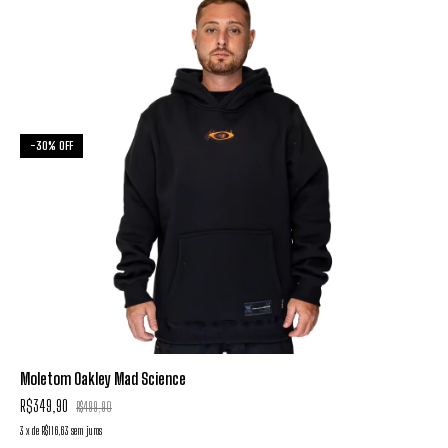
-
30
%
OFF
Moletom Oakley Mad Science
R$349,90
R$499,90
3
x
de
R$116,63
sem juros