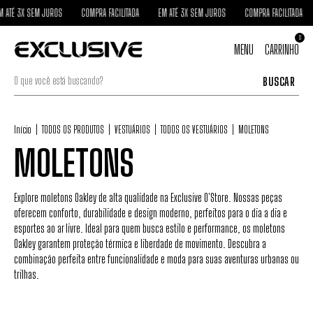
M JUROS
COMPRA FACILITADA
EM ATÉ 3X SEM JUROS
COMPRA FACILITADA
EM ATÉ 3X
0
MENU
CARRINHO
BUSCAR
Início
|
TODOS OS PRODUTOS
|
VESTUÁRIOS
|
TODOS OS VESTUÁRIOS
|
MOLETONS
MOLETONS
Explore moletons Oakley de alta qualidade na Exclusive O'Store. Nossas peças
oferecem conforto, durabilidade e design moderno, perfeitos para o dia a dia e
esportes ao ar livre. Ideal para quem busca estilo e performance, os moletons
Oakley garantem proteção térmica e liberdade de movimento. Descubra a
combinação perfeita entre funcionalidade e moda para suas aventuras urbanas ou
trilhas.