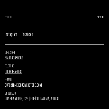
Instagram
Facebook
WHATSAPP
5519989839068
TELEFONE
019989839068
E-MAIL
SUPORTE@EXCLUSIVEOSTORE.COM
ENDEREÇO
RUA BOA MORTE, 922 | EDIFÍCIO TARUMÃ, APTO 82