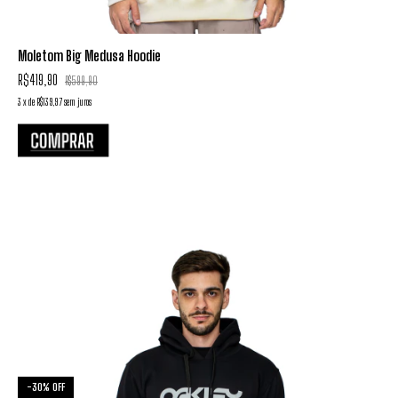
Moletom Big Medusa Hoodie
R$419,90
R$599,90
3
x
de
R$139,97
sem juros
-
30
%
OFF