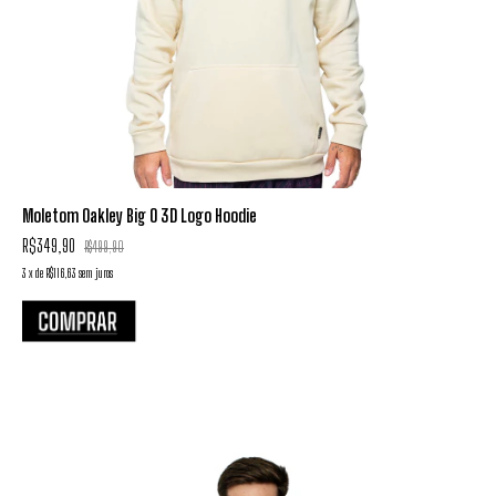
Moletom Oakley Big O 3D Logo Hoodie
R$349,90
R$499,90
3
x
de
R$116,63
sem juros