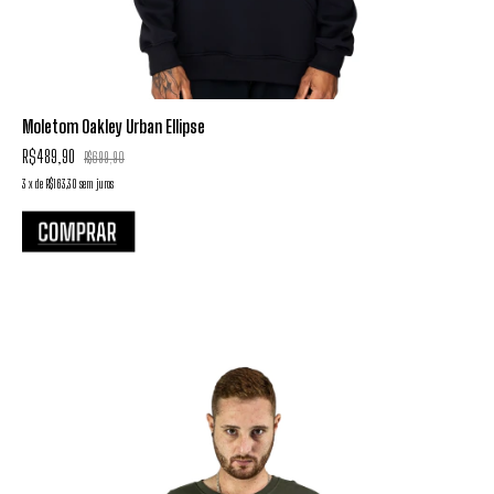
Moletom Oakley Urban Ellipse
R$489,90
R$699,90
3
x
de
R$163,30
sem juros