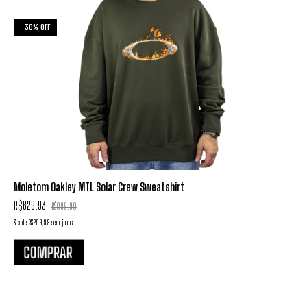
-
30
%
OFF
Moletom Oakley MTL Solar Crew Sweatshirt
R$629,93
R$899,90
3
x
de
R$209,98
sem juros