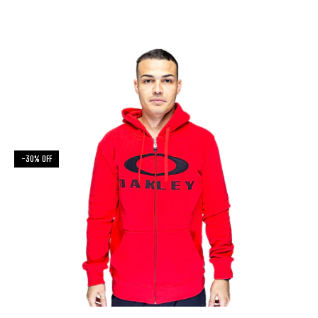
-
30
%
OFF