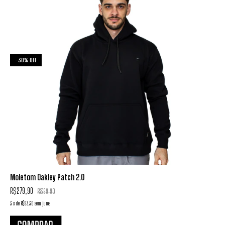
-
30
%
OFF
Moletom Oakley Patch 2.0
R$279,90
R$399,90
3
x
de
R$93,30
sem juros