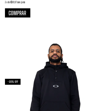
3
x
de
R$69,97
sem juros
-
30
%
OFF