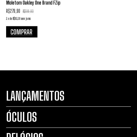
Moletom Oakley One Brand FZip
R$279,90
R$399,90
3
x
de
R$93,30
sem juros
LANÇAMENTOS
ÓCULOS