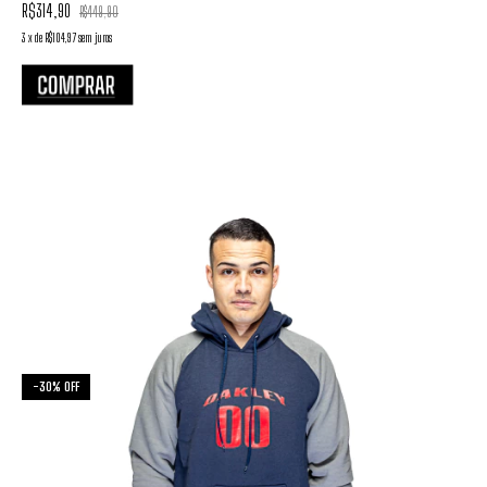
R$314,90
R$449,90
3
x
de
R$104,97
sem juros
-
30
%
OFF