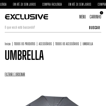
ITADA
EM ATÉ 3X SEM JUROS
COMPRA FACILITADA
EM ATÉ 3X SEM JUROS
COMPRA F
0
MENU
CARRINHO
BUSCAR
Início
|
TODOS OS PRODUTOS
|
ACESSÓRIOS
|
TODOS OS ACESSÓRIOS
|
UMBRELLA
UMBRELLA
FILTRAR E ORDENAR