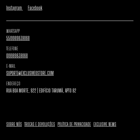
Instagram
Facebook
WHATSAPP
5519989839068
TELEFONE
019989839068
E-MAIL
SUPORTE@EXCLUSIVEOSTORE.COM
ENDEREÇO
RUA BOA MORTE, 922 | EDIFÍCIO TARUMÃ, APTO 82
SOBRE NÓS
TROCAS E DEVOLUÇÕES
POLÍTICA DE PRIVACIDADE
EXCLUSIVE NEWS