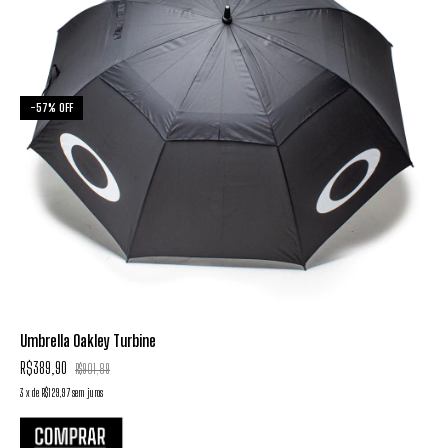
-
57
%
OFF
Umbrella Oakley Turbine
R$389,90
R$901,89
3
x
de
R$129,97
sem juros