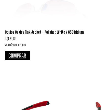
Óculos Oakley Flak Jacket - Polished White / G30 Iridium
R$879,89
3
x
de
R$293,30
sem juros