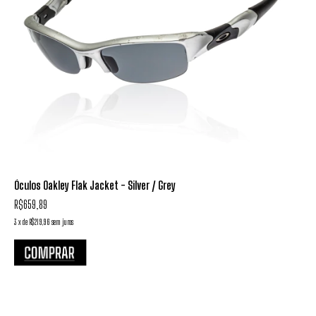
Óculos Oakley Flak Jacket - Silver / Grey
R$659,89
3
x
de
R$219,96
sem juros