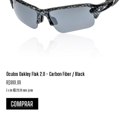
Óculos Oakley Flak 2.0 - Carbon Fiber / Black
R$989,89
3
x
de
R$329,96
sem juros