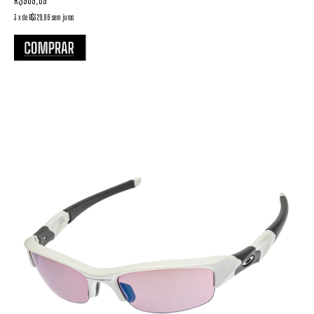
3
x
de
R$329,96
sem juros