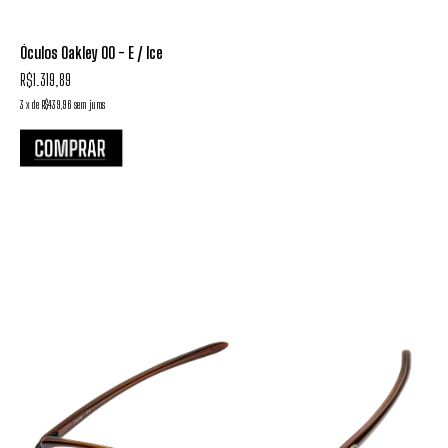
Óculos Oakley OO - E / Ice
R$1.319,89
3
x
de
R$439,96
sem juros