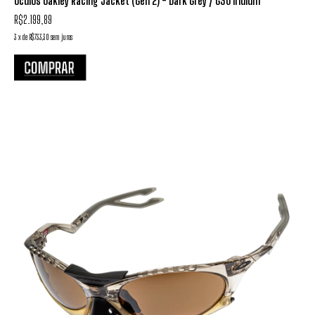
Óculos Oakley Racing Jacket (Gen 2) - Dark Grey / G30 Iridium
R$2.199,89
3
x
de
R$733,30
sem juros