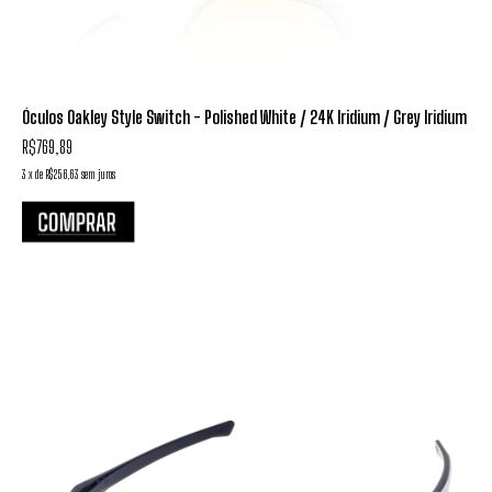
Óculos Oakley Style Switch - Polished White / 24K Iridium / Grey Iridium
R$769,89
3
x
de
R$256,63
sem juros