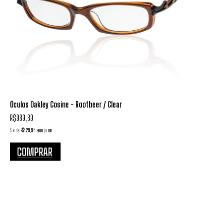
Óculos Oakley Cosine - Rootbeer / Clear
R$989,89
3
x
de
R$329,96
sem juros