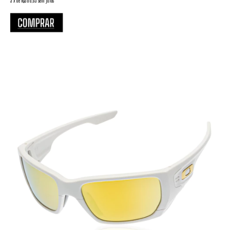
3
x
de
R$366,63
sem juros