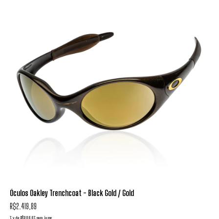
Óculos Oakley Trenchcoat - Black Gold / Gold
R$2.419,89
3
x
de
R$806,63
sem juros