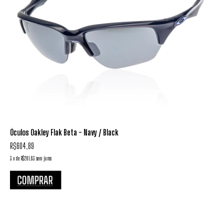
Óculos Oakley Flak Beta - Navy / Black
R$604,89
3
x
de
R$201,63
sem juros