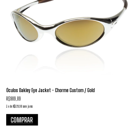
Óculos Oakley Eye Jacket - Chorme Custom / Gold
R$989,89
3
x
de
R$329,96
sem juros