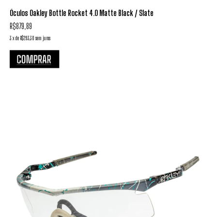
Óculos Oakley Bottle Rocket 4.0 Matte Black / Slate
R$879,89
3
x
de
R$293,30
sem juros