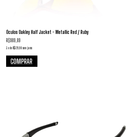
Óculos Oakley Half Jacket - Metallic Red / Ruby
R$989,89
3
x
de
R$329,96
sem juros