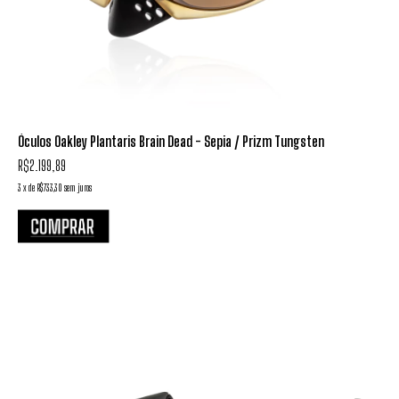
Óculos Oakley Plantaris Brain Dead - Sepia / Prizm Tungsten
R$2.199,89
3
x
de
R$733,30
sem juros