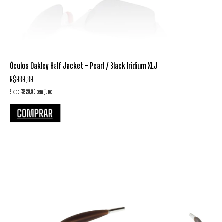
Óculos Oakley Half Jacket - Pearl / Black Iridium XLJ
R$989,89
3
x
de
R$329,96
sem juros