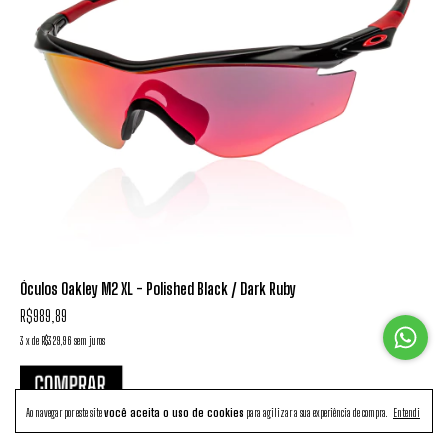
Óculos Oakley M2 XL - Polished Black / Dark Ruby
R$989,89
3
x
de
R$329,96
sem juros
Ao navegar por este site
você aceita o uso de cookies
para agilizar a sua experiência de compra.
Entendi