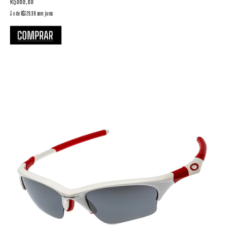
R$989,89
3
x
de
R$329,96
sem juros