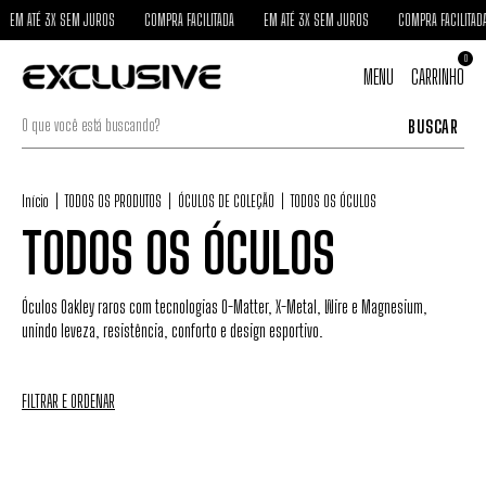
SEM JUROS
COMPRA FACILITADA
EM ATÉ 3X SEM JUROS
COMPRA FACILITADA
EM ATÉ
0
MENU
CARRINHO
BUSCAR
Início
|
TODOS OS PRODUTOS
|
ÓCULOS DE COLEÇÃO
|
TODOS OS ÓCULOS
TODOS OS ÓCULOS
Óculos Oakley raros com tecnologias O-Matter, X-Metal, Wire e Magnesium,
unindo leveza, resistência, conforto e design esportivo.
FILTRAR E ORDENAR