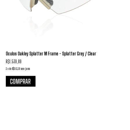
Óculos Oakley Splatter M Frame - Splatter Grey / Clear
R$1.539,89
3
x
de
R$513,30
sem juros