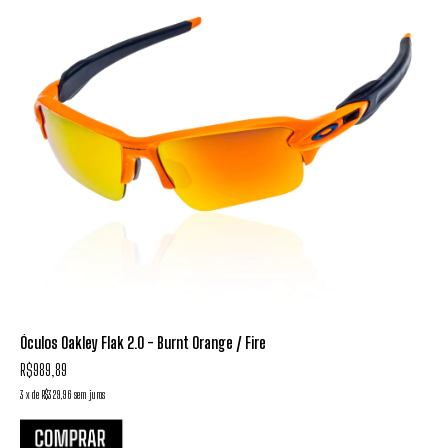
Óculos Oakley Flak 2.0 - Burnt Orange / Fire
R$989,89
3
x
de
R$329,96
sem juros