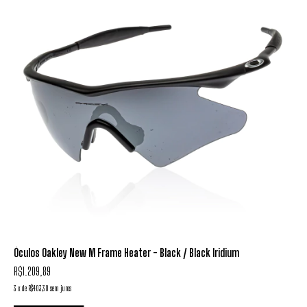
Óculos Oakley New M Frame Heater - Black / Black Iridium
R$1.209,89
3
x
de
R$403,30
sem juros