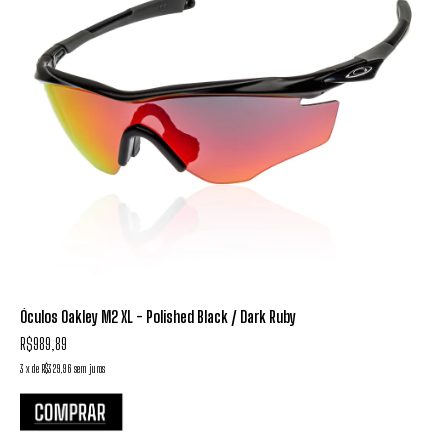
Óculos Oakley M2 XL - Polished Black / Dark Ruby
R$989,89
3
x
de
R$329,96
sem juros