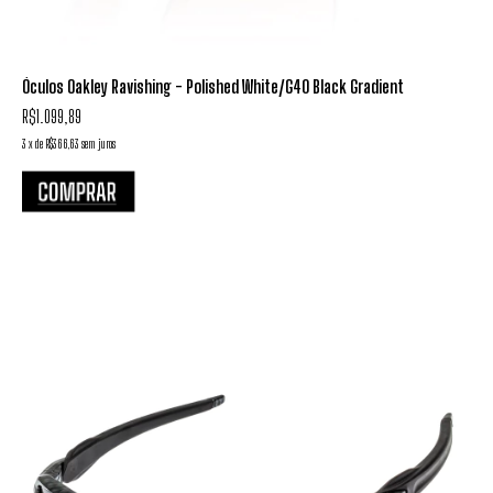
Óculos Oakley Ravishing - Polished White/G40 Black Gradient
R$1.099,89
3
x
de
R$366,63
sem juros